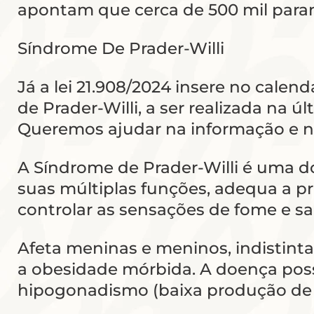
apontam que cerca de 500 mil para
Síndrome De Prader-Willi
Já a lei 21.908/2024 insere no cale
de Prader-Willi, a ser realizada n
Queremos ajudar na informação e na 
A Síndrome de Prader-Willi é uma d
suas múltiplas funções, adequa a pr
controlar as sensações de fome e s
Afeta meninas e meninos, indistint
a obesidade mórbida. A doença possu
hipogonadismo (baixa produção de h