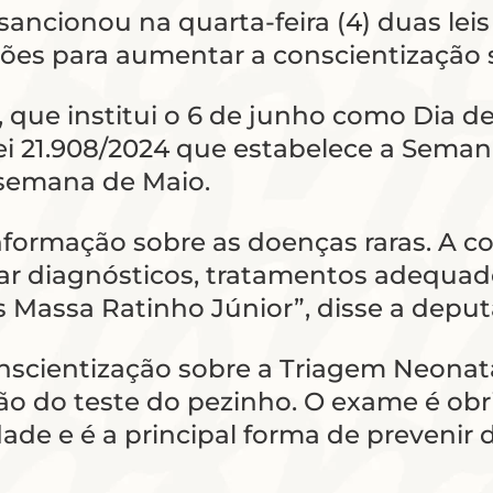
ancionou na quarta-feira (4) duas lei
ções para aumentar a conscientização 
, que institui o 6 de junho como Dia 
lei 21.908/2024 que estabelece a Sema
 semana de Maio.
 informação sobre as doenças raras. A 
itar diagnósticos, tratamentos adequad
 Massa Ratinho Júnior”, disse a deputa
nscientização sobre a Triagem Neonata
o do teste do pezinho. O exame é obri
dade e é a principal forma de prevenir