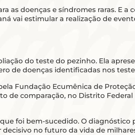
ara as doenças e síndromes raras. E a
raná vai estimular a realização de even
iação do teste do pezinho. Ela apre
ro de doenças identificadas nos teste
s pela Fundação Ecumênica de Proteçã
eito de comparação, no Distrito Federa
 que foi bem-sucedido. O diagnóstico 
decisivo no futuro da vida de milhar