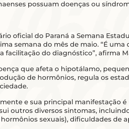
naenses possuam doenças ou síndrome
ndário oficial do Paraná a Semana Esta
a última semana do mês de maio. “É um
facilitação do diagnóstico”, afirma Mar
oença que afeta o hipotálamo, pequen
odução de hormônios, regula os estado
aciedade.
amente e sua principal manifestação é
i outros diversos sintomas, incluindo
ormônios sexuais), dificuldades de a