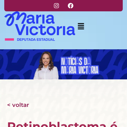
< voltar
Retinoblastoma é