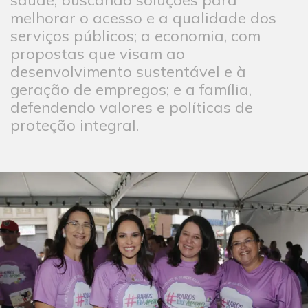
saúde, buscando soluções para
melhorar o acesso e a qualidade dos
serviços públicos; a economia, com
propostas que visam ao
desenvolvimento sustentável e à
geração de empregos; e a família,
defendendo valores e políticas de
proteção integral.