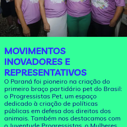
MOVIMENTOS
INOVADORES E
REPRESENTATIVOS
O Paraná foi pioneiro na criação do
primeiro braço partidário pet do Brasil:
o Progressistas Pet, um espaço
dedicado à criação de políticas
públicas em defesa dos direitos dos
animais. Também nos destacamos com
o Juventude Progressistas, o Mulheres