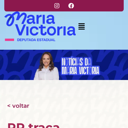
< voltar
PP traça