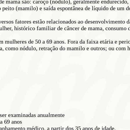
r de mama são: caroço (nódulo), geralmente endurecido
 do peito (mamilo) e saída espontânea de líquido de 
ersos fatores estão relacionados ao desenvolvimento d
lher, histórico familiar de câncer de mama, consumo de
m mulheres de 50 a 69 anos. Fora da faixa etária e pe
, como nódulo, retração do mamilo e outros; ou com hi
 ser examinadas anualmente
 a 69 anos
anhamento médico, a partir dos 35 anos de idade.