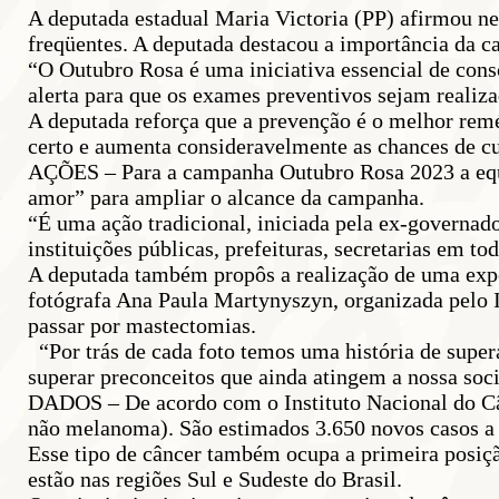
A deputada estadual Maria Victoria (PP) afirmou ne
freqüentes. A deputada destacou a importância da c
“O Outubro Rosa é uma iniciativa essencial de cons
alerta para que os exames preventivos sejam realiza
A deputada reforça que a prevenção é o melhor rem
certo e aumenta consideravelmente as chances de cu
AÇÕES – Para a campanha Outubro Rosa 2023 a equi
amor” para ampliar o alcance da campanha.
“É uma ação tradicional, iniciada pela ex-governado
instituições públicas, prefeituras, secretarias em t
A deputada também propôs a realização de uma expo
fotógrafa Ana Paula Martynyszyn, organizada pelo I
passar por mastectomias.
“Por trás de cada foto temos uma história de super
superar preconceitos que ainda atingem a nossa soc
DADOS – De acordo com o Instituto Nacional do Cân
não melanoma). São estimados 3.650 novos casos a 
Esse tipo de câncer também ocupa a primeira posiçã
estão nas regiões Sul e Sudeste do Brasil.