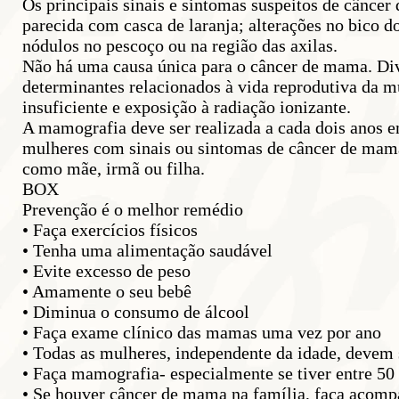
Os principais sinais e sintomas suspeitos de cânce
parecida com casca de laranja; alterações no bico
nódulos no pescoço ou na região das axilas.
Não há uma causa única para o câncer de mama. Div
determinantes relacionados à vida reprodutiva da mu
insuficiente e exposição à radiação ionizante.
A mamografia deve ser realizada a cada dois anos e
mulheres com sinais ou sintomas de câncer de mama
como mãe, irmã ou filha.
BOX
Prevenção é o melhor remédio
• Faça exercícios físicos
• Tenha uma alimentação saudável
• Evite excesso de peso
• Amamente o seu bebê
• Diminua o consumo de álcool
• Faça exame clínico das mamas uma vez por ano
• Todas as mulheres, independente da idade, devem
• Faça mamografia- especialmente se tiver entre 50
• Se houver câncer de mama na família, faça acomp