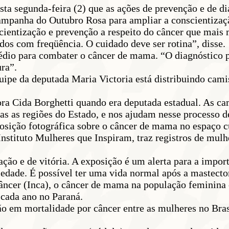
sta segunda-feira (2) que as ações de prevenção e de 
ampanha do Outubro Rosa para ampliar a conscientização
cientização e prevenção a respeito do câncer que mais
dos com freqüência. O cuidado deve ser rotina”, disse.
édio para combater o câncer de mama. “O diagnóstico 
ra”.
pe da deputada Maria Victoria está distribuindo cam
ra Cida Borghetti quando era deputada estadual. As cami
odas as regiões do Estado, e nos ajudam nesse processo 
sição fotográfica sobre o câncer de mama no espaço cu
nstituto Mulheres que Inspiram, traz registros de mul
ação e de vitória. A exposição é um alerta para a imp
iedade. É possível ter uma vida normal após a mastecto
cer (Inca), o câncer de mama na população feminina é 
cada ano no Paraná.
o em mortalidade por câncer entre as mulheres no Brasi