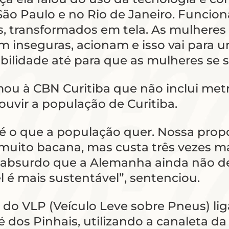
ão Paulo e no Rio de Janeiro. Funcio
os, transformados em tela. As mulhere
m inseguras, acionam e isso vai para u
bilidade até para que as mulheres se 
mou à CBN Curitiba que não inclui metr
ouvir a população de Curitiba.
 é o que a população quer. Nossa prop
 muito bacana, mas custa três vezes m
al absurdo que a Alemanha ainda não 
l é mais sustentável”, sentenciou.
 do VLP (Veículo Leve sobre Pneus) li
os Pinhais, utilizando a canaleta da A