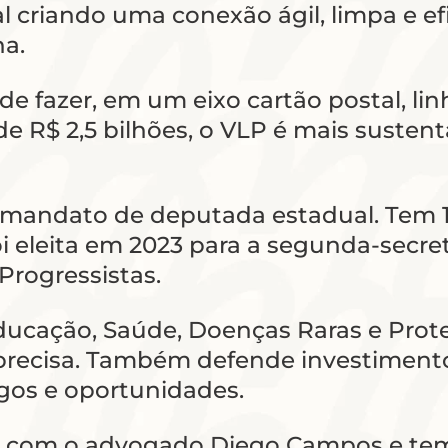
al criando uma conexão ágil, limpa e 
na.
de fazer, em um eixo cartão postal, li
e R$ 2,5 bilhões, o VLP é mais sustentá
ro mandato de deputada estadual. Tem 
i eleita em 2023 para a segunda-secret
Progressistas.
 Educação, Saúde, Doenças Raras e Prot
recisa. Também defende investimento
gos e oportunidades.
da com o advogado Diego Campos e tem t