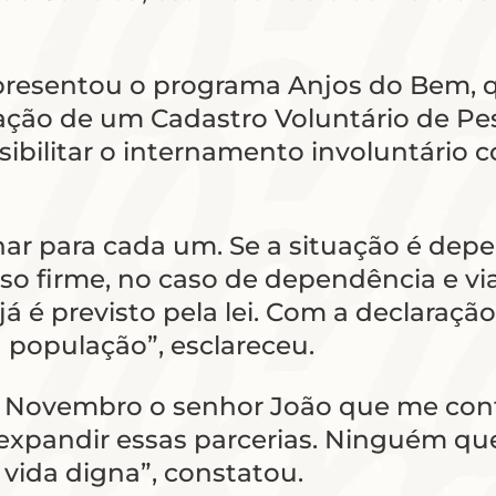
apresentou o programa Anjos do Bem, q
ação de um Cadastro Voluntário de Pe
bilitar o internamento involuntário c
lhar para cada um. Se a situação é dep
lso firme, no caso de dependência e vi
já é previsto pela lei. Com a declaração
a população”, esclareceu.
e Novembro o senhor João que me conto
s expandir essas parcerias. Ninguém qu
vida digna”, constatou.