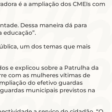
novadora é a ampliação dos CMEIs com
ontade. Dessa maneira dá para
da educação”.
ública, um dos temas que mais
dos e explicou sobre a Patrulha da
rre com as mulheres vítimas de
ampliação do efetivo guardas
9 guardas municipais previstos na
ectividade a serviço do cidadão. “O