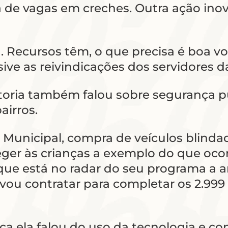
alta de vagas em creches. Outra ação i
. Recursos têm, o que precisa é boa v
sive as reivindicações dos servidores 
oria também falou sobre segurança p
airros.
 Municipal, compra de veículos blinda
eger às crianças a exemplo do que oco
orque está no radar do seu programa a 
e vou contratar para completar os 2.99
 ela falou do uso da tecnologia e con