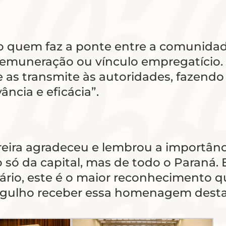
rio quem faz a ponte entre a comunida
muneração ou vínculo empregatício. É 
as transmite às autoridades, fazendo 
ância e eficácia”.
reira agradeceu e lembrou a importân
 da capital, mas de todo o Paraná. E 
io, este é o maior reconhecimento que
orgulho receber essa homenagem desta 