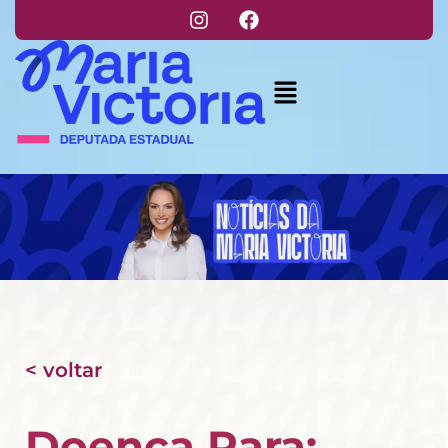
< voltar
Doença Rara: