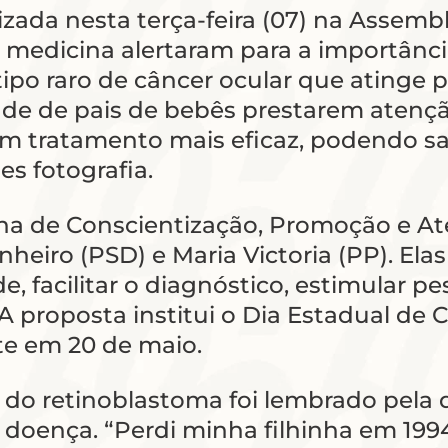
zada nesta terça-feira (07) na Assembl
a medicina alertaram para a importânc
po raro de câncer ocular que atinge p
ade de pais de bebês prestarem atençã
 um tratamento mais eficaz, podendo sa
es fotografia.
ha de Conscientização, Promoção e A
eiro (PSD) e Maria Victoria (PP). Elas
de, facilitar o diagnóstico, estimular 
A proposta institui o Dia Estadual de
te em 20 de maio.
s do retinoblastoma foi lembrado pela
 doença. “Perdi minha filhinha em 199