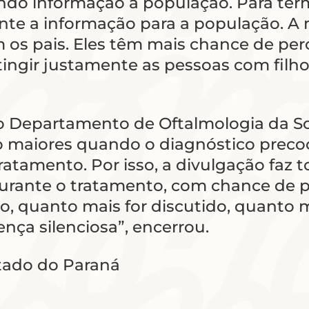
ando informação à população. Para te
nte a informação para a população. A
m os pais. Eles têm mais chance de pe
ngir justamente as pessoas com filho
do Departamento de Oftalmologia da S
 maiores quando o diagnóstico precoce
tratamento. Por isso, a divulgação faz 
nte o tratamento, com chance de pres
ão, quanto mais for discutido, quanto 
nça silenciosa”, encerrou.
stado do Paraná