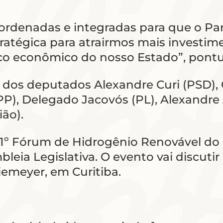
oordenadas e integradas para que o Pa
ratégica para atrairmos mais investim
co econômico do nosso Estado”, pontua
dos deputados Alexandre Curi (PSD), Cr
PP), Delegado Jacovós (PL), Alexandre
ião).
 1º Fórum de Hidrogênio Renovável do
ia Legislativa. O evento vai discutir 
iemeyer, em Curitiba.