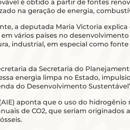
vável é obtido a partir de fontes ren
izado na geração de energia, combustív
rente, a deputada Maria Victoria explic
em vários países no desenvolvimento d
ura, industrial, em especial como fonte
ecretaria da Secretaria do Planejamen
ssa energia limpa no Estado, impulsio
da do Desenvolvimento Sustentável”, 
(AIE) aponta que o uso do hidrogênio 
nuais de CO2, que seriam originados a
ósseis.