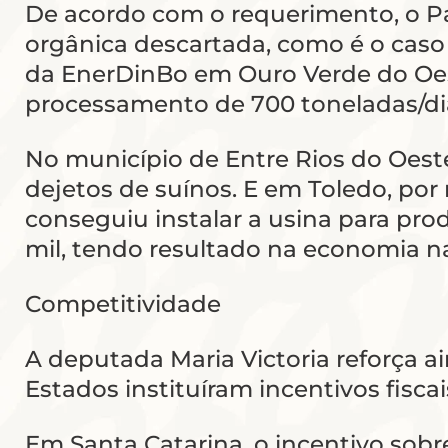
De acordo com o requerimento, o Pa
orgânica descartada, como é o caso
da EnerDinBo em Ouro Verde do Oes
processamento de 700 toneladas/dia
No município de Entre Rios do Oeste
dejetos de suínos. E em Toledo, po
conseguiu instalar a usina para pro
mil, tendo resultado na economia na
Competitividade
A deputada Maria Victoria reforça 
Estados instituíram incentivos fisca
Em Santa Catarina, o incentivo sobr