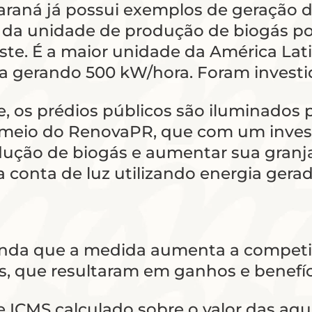
raná já possui exemplos de geração d
 da unidade de produção de biogás po
te. É a maior unidade da América Lat
 gerando 500 kW/hora. Foram investid
, os prédios públicos são iluminados p
r meio do RenovaPR, que com um invest
dução de biogás e aumentar sua granja 
 conta de luz utilizando energia gera
ainda que a medida aumenta a competi
is, que resultaram em ganhos e benefíc
e ICMS calculado sobre o valor das aqu