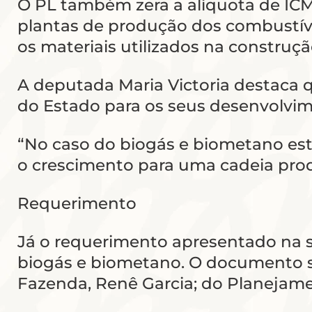
O PL também zera a alíquota de ICM
plantas de produção dos combustívei
os materiais utilizados na construç
A deputada Maria Victoria destaca q
do Estado para os seus desenvolvim
“No caso do biogás e biometano esta
o crescimento para uma cadeia prod
Requerimento
Já o requerimento apresentado na ses
biogás e biometano. O documento s
Fazenda, Renê Garcia; do Planejament