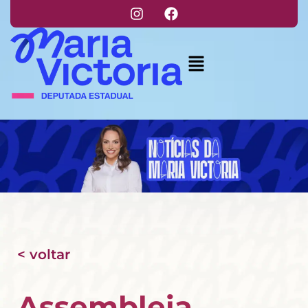
< voltar
Assembleia