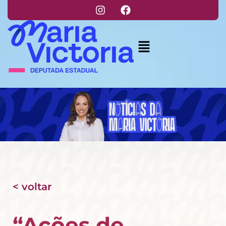
< voltar
“Ações de