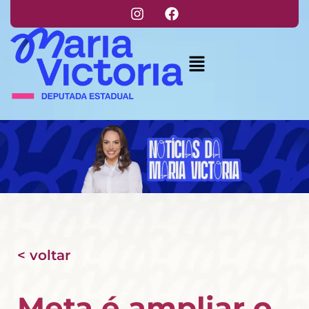
< voltar
Meta é ampliar o